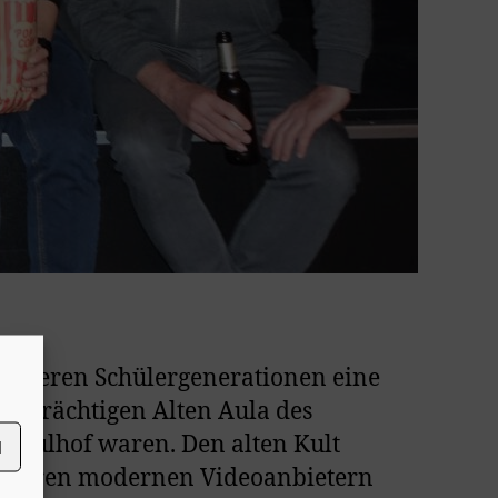
früheren Schülergenerationen eine
htsträchtigen Alten Aula des
Schulhof waren. Den alten Kult
N
 anderen modernen Videoanbietern