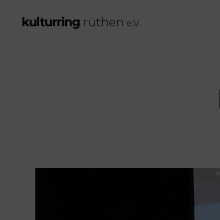
Kulturring
Rüthen
e.V.