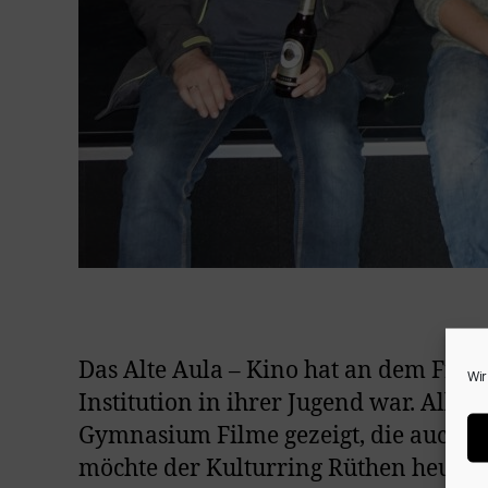
Das Alte Aula – Kino hat an dem Frie
Wir
Institution in ihrer Jugend war. Alle
Gymnasium Filme gezeigt, die auch a
möchte der Kulturring Rüthen heute 