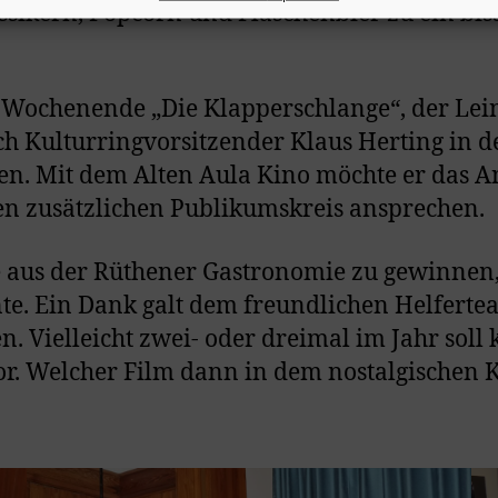
sikern, Popcorn und Flaschenbier zu ein bi
 Wochenende „Die Klapperschlange“, der Lei
ich Kulturringvorsitzender Klaus Herting in 
. Mit dem Alten Aula Kino möchte er das An
en zusätzlichen Publikumskreis ansprechen.
e aus der Rüthener Gastronomie zu gewinnen,
e. Ein Dank galt dem freundlichen Helfertea
 Vielleicht zwei- oder dreimal im Jahr soll 
 vor. Welcher Film dann in dem nostalgischen 