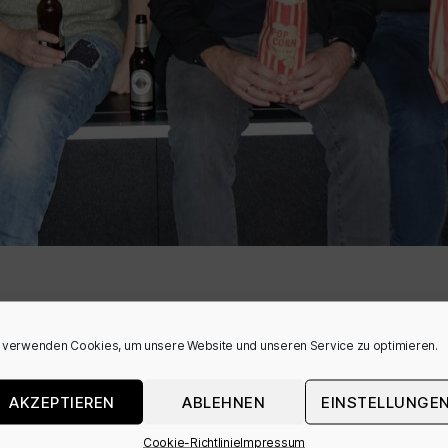
drich-Spee-Gymnasium einen Kultstatus, der 
 verwenden Cookies, um unsere Website und unseren Service zu optimieren.
 zwei Wochen mittwochs wurden in der geschic
m nächsten Tag noch Gesprächsstoff auf dem 
AKZEPTIEREN
ABLEHNEN
EINSTELLUNGE
auch und gerade in der Zeit von Netflix und
Cookie-Richtlinie
Impressum